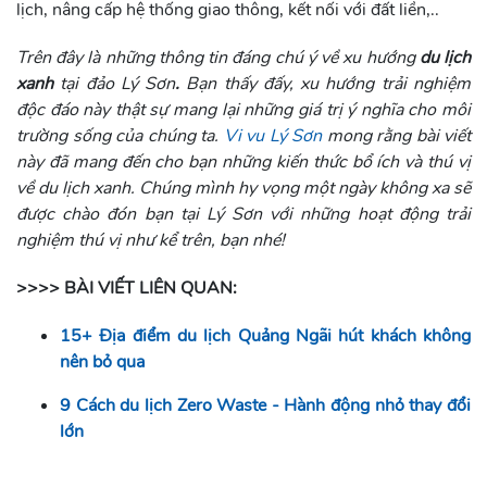
lịch, nâng cấp hệ thống giao thông, kết nối với đất liền,..
Trên đây là những thông tin đáng chú ý về xu hướng
du lịch
xanh
tại đảo Lý Sơn
.
Bạn thấy đấy, xu hướng trải nghiệm
độc đáo này thật sự mang lại những giá trị ý nghĩa cho môi
trường sống của chúng ta.
Vi vu Lý Sơn
mong rằng bài viết
này đã mang đến cho bạn những kiến thức bổ ích và thú vị
về du lịch xanh. Chúng mình hy vọng một ngày không xa sẽ
được chào đón bạn tại Lý Sơn với những hoạt động trải
nghiệm thú vị như kể trên, bạn nhé!
>>>> BÀI VIẾT LIÊN QUAN:
15+ Địa điểm du lịch Quảng Ngãi hút khách không
nên bỏ qua
9 Cách du lịch Zero Waste - Hành động nhỏ thay đổi
lớn