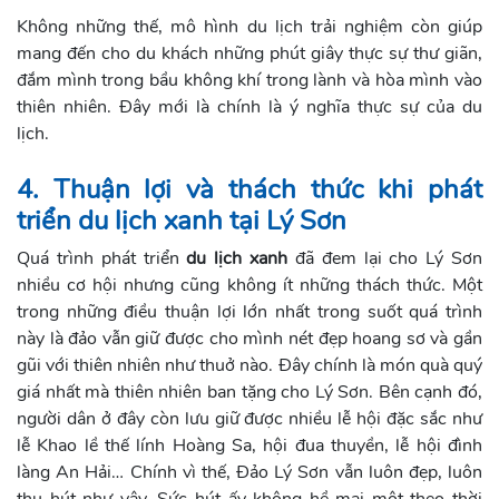
Không những thế, mô hình du lịch trải nghiệm còn giúp
mang đến cho du khách những phút giây thực sự thư giãn,
đắm mình trong bầu không khí trong lành và hòa mình vào
thiên nhiên. Đây mới là chính là ý nghĩa thực sự của du
lịch.
4. Thuận lợi và thách thức khi phát
triển du lịch xanh tại Lý Sơn
Quá trình phát triển
du lịch xanh
đã đem lại cho Lý Sơn
nhiều cơ hội nhưng cũng không ít những thách thức. Một
trong những điều thuận lợi lớn nhất trong suốt quá trình
này là đảo vẫn giữ được cho mình nét đẹp hoang sơ và gần
gũi với thiên nhiên như thuở nào. Đây chính là món quà quý
giá nhất mà thiên nhiên ban tặng cho Lý Sơn. Bên cạnh đó,
người dân ở đây còn lưu giữ được nhiều lễ hội đặc sắc như
lễ Khao lề thế lính Hoàng Sa, hội đua thuyền, lễ hội đình
làng An Hải… Chính vì thế, Đảo Lý Sơn vẫn luôn đẹp, luôn