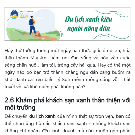
Hãy thử tưởng tượng một ngày bạn thức giấc ở nơi xa, hóa
thân thành Mai An Tiêm nơi đảo vắng và hòa vào cuộc
sống chăn nuôi, làm tỏi, trồng cây hái quả. Hay có thể một
ngày nào đó bạn trở thành chàng ngư dân căng buồm ra
khơi đánh cá trên biển Lý Sơn mênh mông sóng vỗ. Thật
tuyệt vời và khó quên phải không nào?
2.6 Khám phá khách sạn xanh thân thiện với
môi trường
Để chuyến
du lịch xanh
của mình thật sự trọn vẹn, bạn có
thể chọn ủng hộ các khách sạn xanh - những khách sạn
không chỉ nhắm đến kinh doanh mà còn muốn góp phần