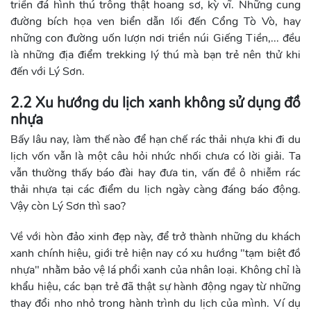
triền đá hình thú trông thật hoang sơ, kỳ vĩ. Những cung
đường bích họa ven biển dẫn lối đến Cổng Tò Vò, hay
những con đường uốn lượn nơi triền núi Giếng Tiền,... đều
là những địa điểm trekking lý thú mà bạn trẻ nên thử khi
đến với Lý Sơn.
2.2 Xu hướng du lịch xanh không sử dụng đồ
nhựa
Bấy lâu nay, làm thế nào để hạn chế rác thải nhựa khi đi du
lịch vốn vẫn là một câu hỏi nhức nhối chưa có lời giải. Ta
vẫn thường thấy báo đài hay đưa tin, vấn đề ô nhiễm rác
thải nhựa tại các điểm du lịch ngày càng đáng báo động.
Vậy còn Lý Sơn thì sao?
Về với hòn đảo xinh đẹp này, để trở thành những du khách
xanh chính hiệu, giới trẻ hiện nay có xu hướng "tạm biệt đồ
nhựa" nhằm bảo vệ lá phổi xanh của nhân loại. Không chỉ là
khẩu hiệu, các bạn trẻ đã thật sự hành động ngay từ những
thay đổi nho nhỏ trong hành trình du lịch của mình. Ví dụ