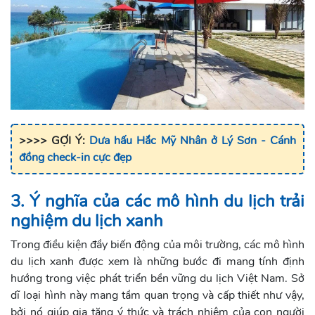
>>>> GỢI Ý:
Dưa hấu Hắc Mỹ Nhân ở Lý Sơn - Cánh
đồng check-in cực đẹp
3. Ý nghĩa của các mô hình du lịch trải
nghiệm du lịch xanh
Trong điều kiện đầy biến động của môi trường, các mô hình
du lịch xanh được xem là những bước đi mang tính định
hướng trong việc phát triển bền vững du lịch Việt Nam. Sở
dĩ loại hình này mang tầm quan trọng và cấp thiết như vậy,
bởi nó giúp gia tăng ý thức và trách nhiệm của con người