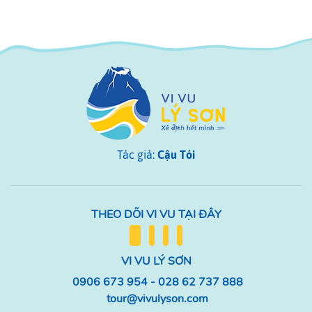
Tác giả:
Cậu Tỏi
THEO DÕI VI VU TẠI ĐÂY
VI VU LÝ SƠN
0906 673 954 - 028 62 737 888
tour@vivulyson.com