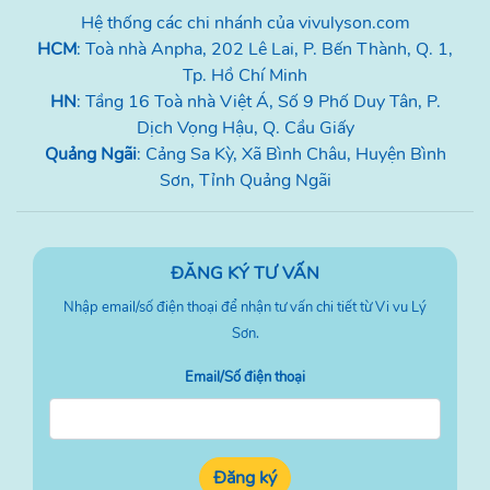
Hệ thống các chi nhánh của vivulyson.com
HCM
:
Toà nhà Anpha, 202 Lê Lai, P. Bến Thành, Q. 1,
Tp. Hồ Chí Minh
HN
: Tầng 16 Toà nhà Việt Á, Số 9 Phố Duy Tân, P.
Dịch Vọng Hậu, Q. Cầu Giấy
Quảng Ngãi
: Cảng Sa Kỳ, Xã Bình Châu, Huyện Bình
Sơn, Tỉnh Quảng Ngãi
ĐĂNG KÝ TƯ VẤN
Nhập email/số điện thoại để nhận tư vấn chi tiết từ Vi vu Lý
Sơn.
Email/Số điện thoại
Đăng ký