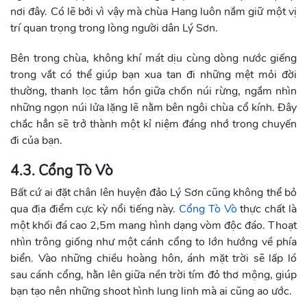
nơi đây. Có lẽ bởi vì vậy mà chùa Hang luôn nắm giữ một vị
trí quan trọng trong lòng người dân Lý Sơn.
Bên trong chùa, không khí mát dịu cùng dòng nước giếng
trong vắt có thể giúp bạn xua tan đi những mệt mỏi đời
thường, thanh lọc tâm hồn giữa chốn núi rừng, ngắm nhìn
những ngọn núi lửa lặng lẽ nằm bên ngôi chùa cổ kính. Đây
chắc hẳn sẽ trở thành một kỉ niệm đáng nhớ trong chuyến
đi của bạn.
4.3. Cổng Tò Vò
Bất cứ ai đặt chân lên huyện đảo Lý Sơn cũng không thể bỏ
qua địa điểm cực kỳ nổi tiếng này.
Cổng Tò Vò
thực chất là
một khối đá cao 2,5m mang hình dạng vòm độc đáo. Thoạt
nhìn trông giống như một cánh cổng to lớn hướng về phía
biển. Vào những chiều hoàng hôn, ánh mặt trời sẽ lấp ló
sau cánh cổng, hằn lên giữa nền trời tím đỏ thơ mộng, giúp
bạn tạo nên những shoot hình lung linh mà ai cũng ao ước.