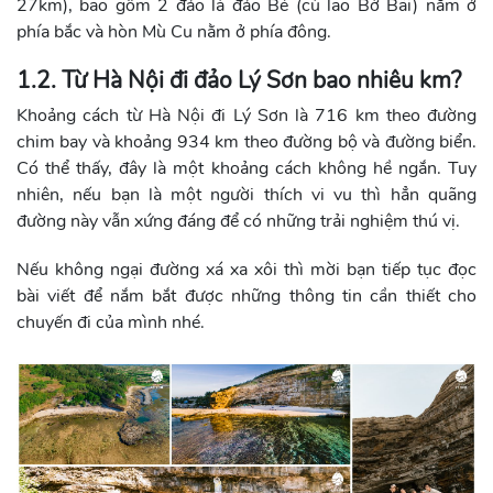
27km), bao gồm 2 đảo là đảo Bé (cù lao Bờ Bãi) nằm ở
phía bắc và hòn Mù Cu nằm ở phía đông.
1.2. Từ Hà Nội đi đảo Lý Sơn bao nhiêu km?
Khoảng cách từ Hà Nội đi Lý Sơn là 716 km theo đường
chim bay và khoảng 934 km theo đường bộ và đường biển.
Có thể thấy, đây là một khoảng cách không hề ngắn. Tuy
nhiên, nếu bạn là một người thích vi vu thì hẳn quãng
đường này vẫn xứng đáng để có những trải nghiệm thú vị.
Nếu không ngại đường xá xa xôi thì mời bạn tiếp tục đọc
bài viết để nắm bắt được những thông tin cần thiết cho
chuyến đi của mình nhé.