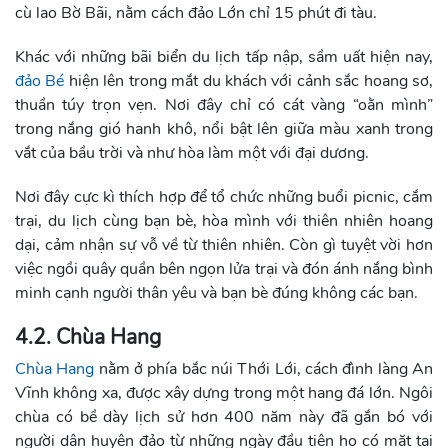
cù lao Bờ Bãi, nằm cách đảo Lớn chỉ 15 phút đi tàu.
Khác với những bãi biển du lịch tấp nập, sầm uất hiện nay,
đảo Bé
hiện lên trong mắt du khách với cảnh sắc hoang sơ,
thuần túy trọn vẹn. Nơi đây chỉ có cát vàng “oằn mình”
trong nắng gió hanh khô, nổi bật lên giữa màu xanh trong
vắt của bầu trời và như hòa làm một với đại dương.
Nơi đây cực kì thích hợp để tổ chức những buổi picnic, cắm
trại, du lịch cùng bạn bè, hòa mình với thiên nhiên hoang
dại, cảm nhận sự vỗ về từ thiên nhiên. Còn gì tuyệt vời hơn
việc ngồi quây quần bên ngọn lửa trại và đón ánh nắng bình
minh cạnh người thân yêu và bạn bè đúng không các bạn.
4.2. Chùa Hang
Chùa Hang
nằm ở phía bắc núi Thới Lới, cách đình làng An
Vĩnh không xa, được xây dựng trong một hang đá lớn. Ngôi
chùa có bề dày lịch sử hơn 400 năm này đã gắn bó với
người dân huyện đảo từ những ngày đầu tiên họ có mặt tại