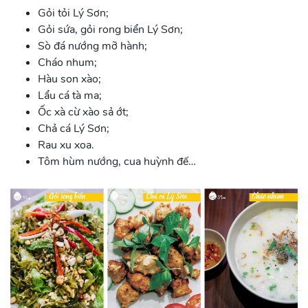
Gỏi tỏi Lý Sơn;
Gỏi sứa, gỏi rong biển Lý Sơn;
Sò đá nướng mỡ hành;
Cháo nhum;
Hàu son xào;
Lẩu cá tà ma;
Ốc xà cừ xào sả ớt;
Chả cá Lý Sơn;
Rau xu xoa.
Tôm hùm nướng, cua huỳnh đế…