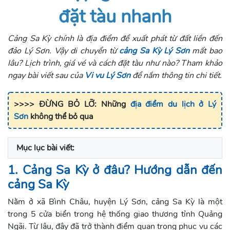
đặt tàu nhanh
Cảng Sa Kỳ chính là địa điểm để xuất phát từ đất liền đến
đảo Lý Sơn. Vậy di chuyển từ
cảng Sa Kỳ Lý Sơn
mất bao
lâu? Lịch trình, giá vé và cách đặt tàu như nào? Tham khảo
ngay bài viết sau của
Vi vu Lý Sơn
để nắm thông tin chi tiết.
>>>> ĐỪNG BỎ LỠ: Những
địa điểm du lịch ở Lý
Sơn
không thể bỏ qua
Mục lục bài viết:
1. Cảng Sa Kỳ ở đâu? Hướng dẫn đến
cảng Sa Kỳ
Nằm ở xã Bình Châu, huyện Lý Sơn, cảng Sa Kỳ là một
trong 5 cửa biển trong hệ thống giao thương tỉnh Quảng
Ngãi. Từ lâu, đây đã trở thành điểm quan trọng phục vụ các