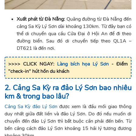
Xuất phát từ Đà Nẵng:
Quãng đường từ Đà Nẵng đến
cảng Sa Kỳ Lý Sơn dài khoảng 130km. Từ đây bạn có
thể di chuyển qua cầu Cửa Đại ở Hội An để đi theo
đường biển. Sau đó di chuyển tiếp theo QL1A –
DT621 là đến nơi.
>>>> CLICK NGAY:
Làng bích họa Lý Sơn
- Điểm
"check-in" hút hồn du khách
2. Cảng Sa Kỳ ra đảo Lý Sơn bao nhiêu
km & trong bao lâu?
Cảng Sa Kỳ đảo Lý Sơn
được xem là đầu mối giao thông
duy nhất giữa đất liền và đảo Lý Sơn. Do đó nếu muốn di
chuyển đến đảo Lý Sơn thì bắt buộc cần phải đến bến. Từ
bến cảng cách đảo Lý Sơn khoảng 15 hải lý tương đương
khoảng 30km.